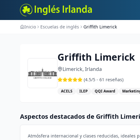
Inicio
Escuelas de inglés
Griffith Limerick
Griffith Limerick
Limerick
,
Irlanda
(
4.5
/5 -
61
reseñas)
ACELS
ILEP
QQI Award
Marketing
Aspectos destacados de
Griffith Limer
Atmósfera internacional y clases reducidas, ideales 