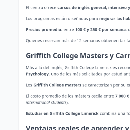
El centro ofrece
cursos de inglés general, intensivo
Los programas están diseñados para
mejorar las ha
Precios promedio:
entre
100 € y 250 € por semana
, 
Quienes reservan más de 12 semanas obtienen tarifas 
Griffith College Masters y Car
Más allá del inglés, Griffith College Limerick es reco
Psychology
, uno de los más solicitados por estudian
Los
Griffith College masters
se caracterizan por su e
El costo promedio de los másters oscila entre
7 000 €
international students
).
Estudiar en Griffith College Limerick
combina una for
Ventajas reales de aprender y 