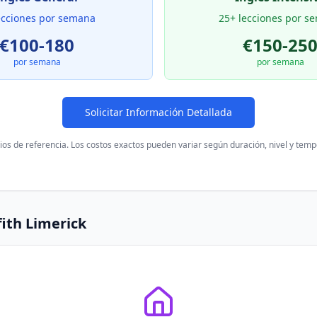
ecciones por semana
25+ lecciones por s
€100-180
€150-25
por semana
por semana
Solicitar Información Detallada
ios de referencia. Los costos exactos pueden variar según duración, nivel y tem
fith Limerick