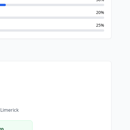
20
%
25
%
h Limerick
vo