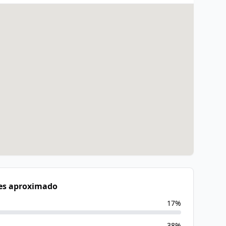
es aproximado
17
%
38
%