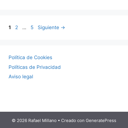
Página
Página
Página
1
2
…
5
Siguiente
→
Política de Cookies
Políticas de Privacidad
Aviso legal
© 2026 Rafael Millano
• Creado con
GeneratePress