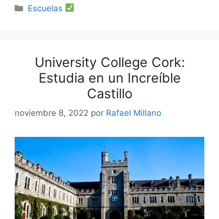
Categorías
Escuelas
University College Cork:
Estudia en un Increíble
Castillo
noviembre 8, 2022
por
Rafael Millano